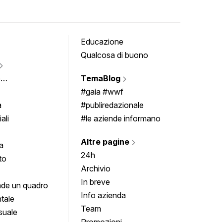
Educazione
Tomb
Qualcosa di buono
Fumet
Vigne
e
TemaBlog
Scrivi
imenti
#gaia #wwf
a
#publiredazionale
ali
#le aziende informano
Altre pagine
a
24h
to
Archivio
In breve
de un quadro
Info azienda
tale
Team
suale