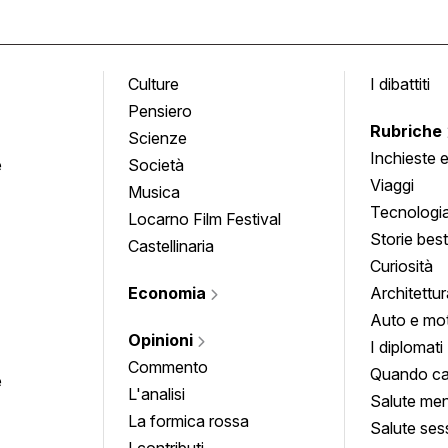
Culture
I dibattiti
Pensiero
Rubriche
Scienze
Inchieste 
e
Società
approfond
Viaggi
Musica
Tecnologi
Locarno Film Festival
Storie besti
Castellinaria
Curiosità
Economia
Architettur
Auto e mo
Opinioni
I diplomati
Commento
Quando ca
e
L'analisi
Salute men
La formica rossa
Salute ses