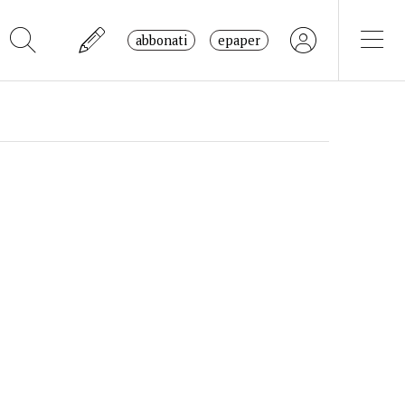
abbonati
epaper