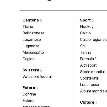
Cantone
Sport
Ticino
Hockey
Bellinzonese
Calcio
Locarnese
Calcio regional
Luganese
Sci
Mendrisiotto
Tennis
Grigioni
Formula 1
Altri sport
Svizzera
Storie mondiali
Votazioni federali
Sportellate
Luce rossa
Estero
Album mondial
Confine
Estero
Culture