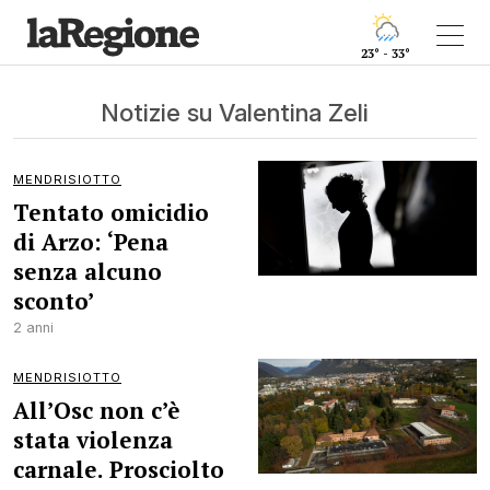
23° - 33°
Notizie su Valentina Zeli
MENDRISIOTTO
Tentato omicidio
di Arzo: ‘Pena
senza alcuno
sconto’
2 anni
MENDRISIOTTO
All’Osc non c’è
stata violenza
carnale. Prosciolto