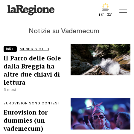
16° - 32°
Notizie su Vademecum
laR+
MENDRISIOTTO
Il Parco delle Gole
dalla Breggia ha
altre due chiavi di
lettura
5 mesi
EUROVISION SONG CONTEST
Eurovision for
dummies (un
vademecum)