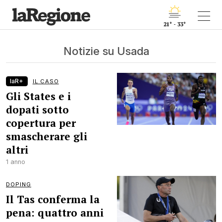
21° - 33°
Notizie su Usada
laR+
IL CASO
Gli States e i
dopati sotto
copertura per
smascherare gli
altri
1 anno
DOPING
Il Tas conferma la
pena: quattro anni