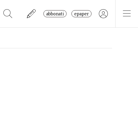
abbonati
epaper