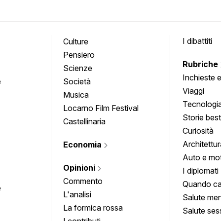
I dibattiti
Culture
Pensiero
Rubriche
Scienze
Inchieste 
e
Società
approfond
Viaggi
Musica
Tecnologi
Locarno Film Festival
Storie besti
Castellinaria
Curiosità
Architettur
Economia
Auto e mo
Opinioni
I diplomati
Commento
Quando ca
e
L'analisi
Salute men
La formica rossa
Salute ses