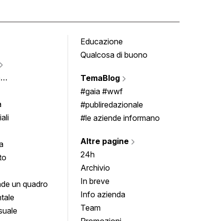
Educazione
Tomb
Qualcosa di buono
Fumet
Vigne
e
TemaBlog
Scrivi
imenti
#gaia #wwf
a
#publiredazionale
ali
#le aziende informano
Altre pagine
a
24h
to
Archivio
In breve
de un quadro
Info azienda
tale
Team
suale