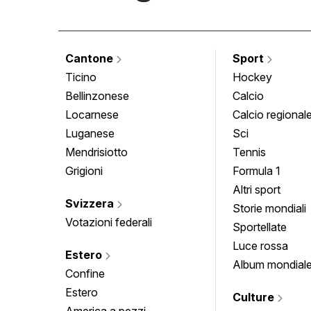
Cantone
Sport
Ticino
Hockey
Bellinzonese
Calcio
Locarnese
Calcio regional
Luganese
Sci
Mendrisiotto
Tennis
Grigioni
Formula 1
Altri sport
Svizzera
Storie mondiali
Votazioni federali
Sportellate
Luce rossa
Estero
Album mondial
Confine
Estero
Culture