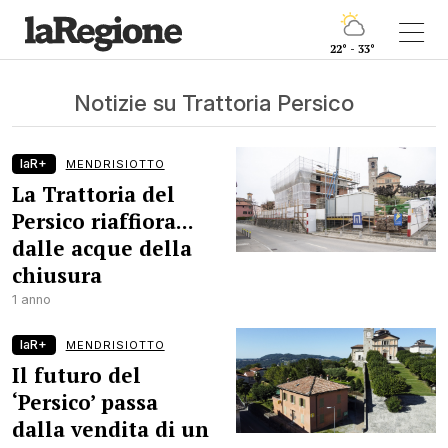
22° - 33°
Notizie su Trattoria Persico
laR+
MENDRISIOTTO
La Trattoria del
Persico riaffiora...
dalle acque della
chiusura
1 anno
laR+
MENDRISIOTTO
Il futuro del
‘Persico’ passa
dalla vendita di un