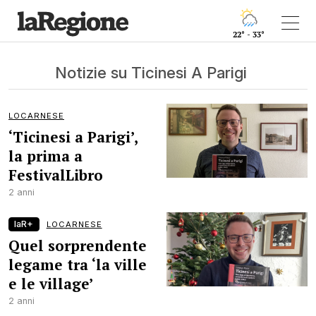
22° - 33°
Notizie su Ticinesi A Parigi
LOCARNESE
‘Ticinesi a Parigi’,
la prima a
FestivalLibro
2 anni
laR+
LOCARNESE
Quel sorprendente
legame tra ‘la ville
e le village’
2 anni