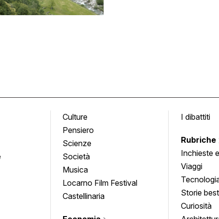
Culture
I dibattiti
Pensiero
Rubriche
Scienze
Inchieste 
e
Società
approfond
Viaggi
Musica
Tecnologi
Locarno Film Festival
Storie besti
Castellinaria
Curiosità
Economia
Architettur