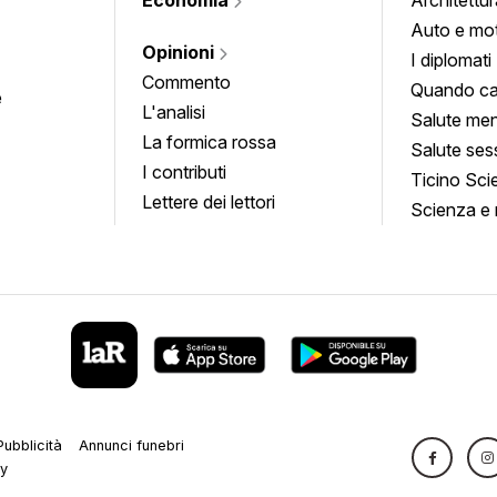
Auto e mo
Opinioni
I diplomati
Commento
Quando ca
e
L'analisi
Salute men
La formica rossa
Salute ses
I contributi
Ticino Sci
Lettere dei lettori
Scienza e 
Pubblicità
Annunci funebri
cy