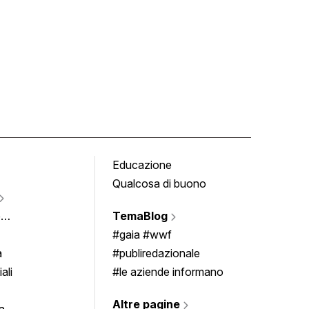
Educazione
Tomb
Qualcosa di buono
Fumet
Vigne
e
TemaBlog
Scrivi
imenti
#gaia #wwf
a
#publiredazionale
ali
#le aziende informano
Altre pagine
a