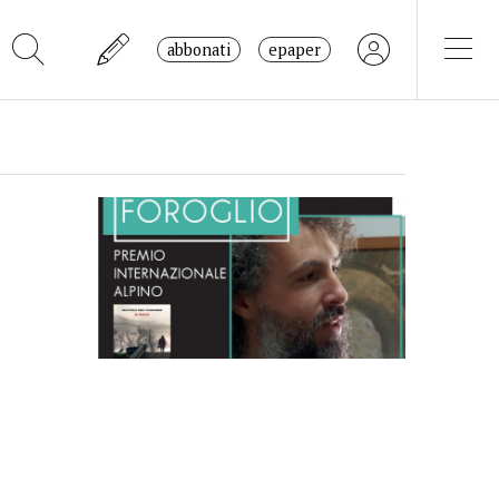
abbonati
epaper