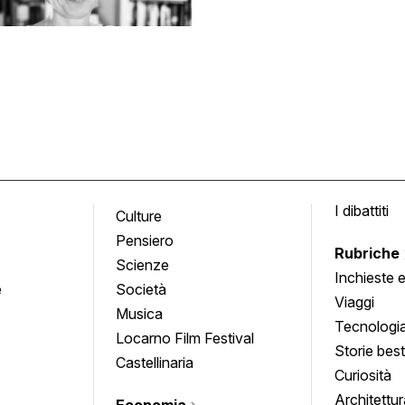
I dibattiti
Culture
Pensiero
Rubriche
Scienze
Inchieste 
e
Società
approfond
Viaggi
Musica
Tecnologi
Locarno Film Festival
Storie besti
Castellinaria
Curiosità
Architettur
Economia