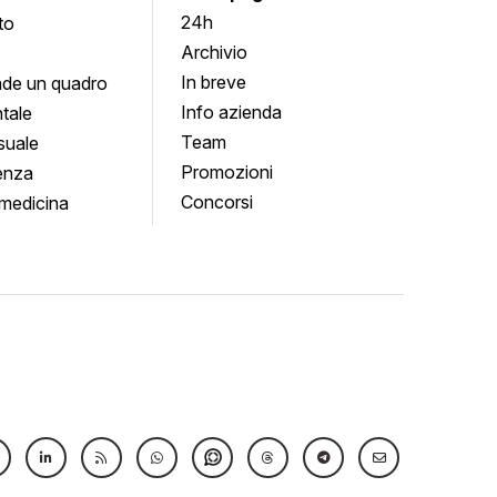
24h
to
Archivio
In breve
de un quadro
Info azienda
tale
Team
suale
Promozioni
enza
Concorsi
medicina