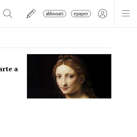
abbonati
epaper
arte a