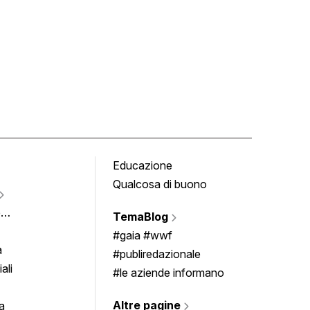
Educazione
Tomb
Qualcosa di buono
Fumet
Vigne
e
TemaBlog
Scrivi
imenti
#gaia #wwf
a
#publiredazionale
ali
#le aziende informano
Altre pagine
a