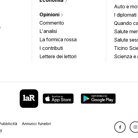
Auto e mo
Opinioni
I diplomati
Commento
Quando ca
e
L'analisi
Salute men
La formica rossa
Salute ses
I contributi
Ticino Sci
Lettere dei lettori
Scienza e 
Pubblicità
Annunci funebri
cy