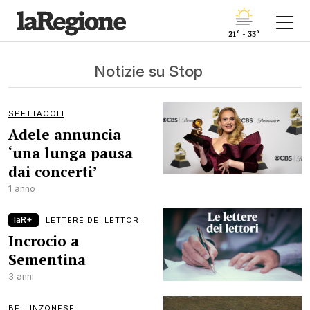
21° - 33°
Notizie su Stop
SPETTACOLI
Adele annuncia
‘una lunga pausa
dai concerti’
1 anno
laR+
LETTERE DEI LETTORI
Incrocio a
Sementina
3 anni
BELLINZONESE