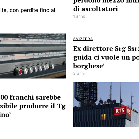
perdono mezzo mil
di ascoltatori
te, con perdite fino al
1 anno
SVIZZERA
Ex direttore Srg Ssr:
guida ci vuole un po
borghese’
2 anni
200 franchi sarebbe
ibile produrre il Tg
ino’