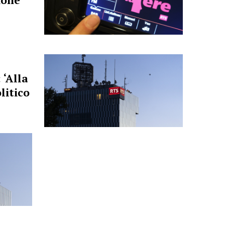
ione
 ‘Alla
litico