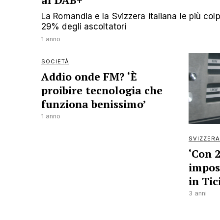
al DAB+
La Romandia e la Svizzera italiana le più colpi
29% degli ascoltatori
1 anno
SOCIETÀ
Addio onde FM? ‘È
proibire tecnologia che
funziona benissimo’
1 anno
SVIZZERA
‘Con 
imposs
in Tic
3 anni