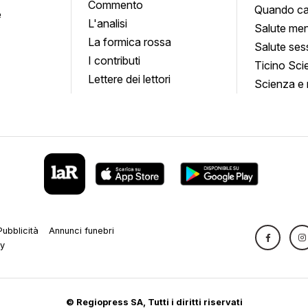
Commento
Quando ca
e
L'analisi
Salute men
La formica rossa
Salute ses
I contributi
Ticino Sci
Lettere dei lettori
Scienza e 
Pubblicità
Annunci funebri
cy
© Regiopress SA, Tutti i diritti riservati