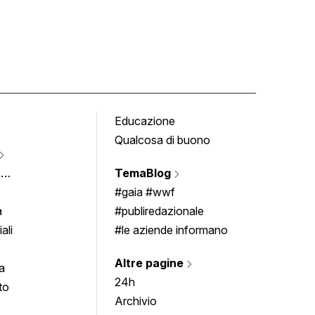
Educazione
Tomb
Qualcosa di buono
Fumet
Vigne
e
TemaBlog
Scrivi
imenti
#gaia #wwf
a
#publiredazionale
ali
#le aziende informano
Altre pagine
a
24h
to
Archivio