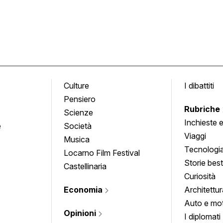
Culture
I dibattiti
Pensiero
Rubriche
Scienze
Inchieste 
e
Società
approfond
Viaggi
Musica
Tecnologi
Locarno Film Festival
Storie besti
Castellinaria
Curiosità
Economia
Architettur
Auto e mo
Opinioni
I diplomati