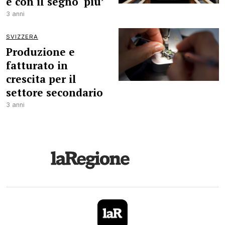
è con il segno ‘più’
3 anni
SVIZZERA
Produzione e
fatturato in
crescita per il
settore secondario
3 anni