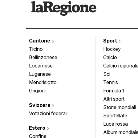
Cantone
Sport
Ticino
Hockey
Bellinzonese
Calcio
Locarnese
Calcio regional
Luganese
Sci
Mendrisiotto
Tennis
Grigioni
Formula 1
Altri sport
Svizzera
Storie mondiali
Votazioni federali
Sportellate
Luce rossa
Estero
Album mondial
Confine