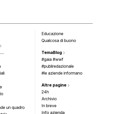
Educazione
Tomb
Qualcosa di buono
Fumet
Vigne
e
TemaBlog
Scrivi
imenti
#gaia #wwf
a
#publiredazionale
ali
#le aziende informano
Altre pagine
a
24h
to
Archivio
In breve
de un quadro
Info azienda