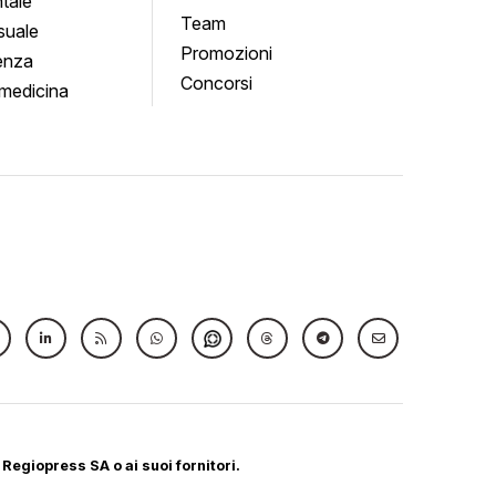
tale
Team
suale
Promozioni
enza
Concorsi
medicina
 Regiopress SA o ai suoi fornitori.