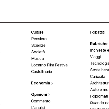
Culture
I dibattiti
Pensiero
Rubriche
Scienze
Inchieste 
e
Società
approfond
Viaggi
Musica
Tecnologi
Locarno Film Festival
Storie besti
Castellinaria
Curiosità
Economia
Architettur
Auto e mo
Opinioni
I diplomati
Commento
Quando ca
e
L'analisi