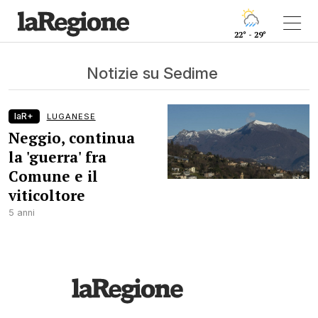
22° - 29°
Notizie su Sedime
laR+
LUGANESE
Neggio, continua
la 'guerra' fra
Comune e il
viticoltore
5 anni