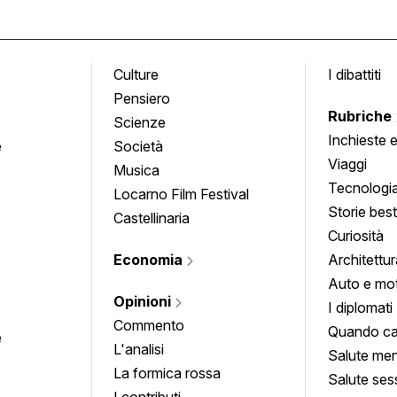
Culture
I dibattiti
Pensiero
Rubriche
Scienze
Inchieste 
e
Società
approfond
Viaggi
Musica
Tecnologi
Locarno Film Festival
Storie besti
Castellinaria
Curiosità
Economia
Architettur
Auto e mo
Opinioni
I diplomati
Commento
Quando ca
e
L'analisi
Salute men
La formica rossa
Salute ses