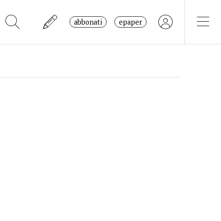
abbonati
epaper