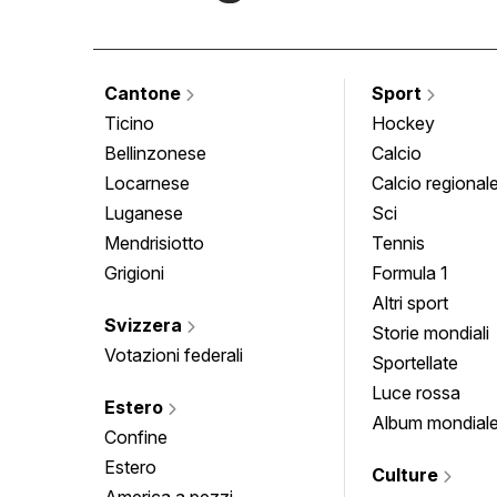
Cantone
Sport
Ticino
Hockey
Bellinzonese
Calcio
Locarnese
Calcio regional
Luganese
Sci
Mendrisiotto
Tennis
Grigioni
Formula 1
Altri sport
Svizzera
Storie mondiali
Votazioni federali
Sportellate
Luce rossa
Estero
Album mondial
Confine
Estero
Culture