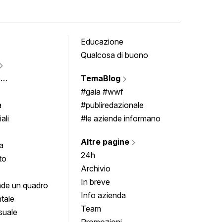
Educazione
Tomb
Qualcosa di buono
Fumet
Vigne
e
TemaBlog
Scrivi
imenti
#gaia #wwf
a
#publiredazionale
ali
#le aziende informano
Altre pagine
a
24h
to
Archivio
In breve
de un quadro
Info azienda
tale
Team
suale