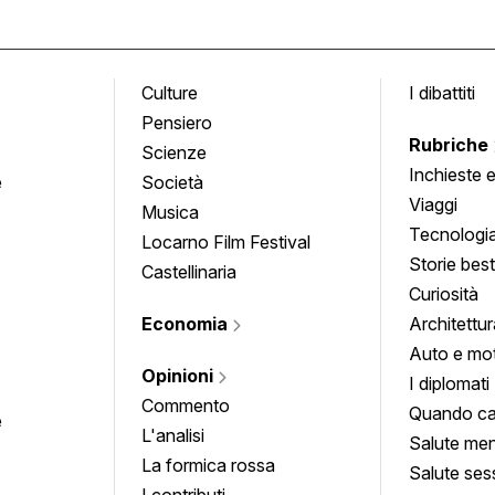
Culture
I dibattiti
Pensiero
Rubriche
Scienze
Inchieste 
e
Società
approfond
Viaggi
Musica
Tecnologi
Locarno Film Festival
Storie besti
Castellinaria
Curiosità
Economia
Architettur
Auto e mo
Opinioni
I diplomati
Commento
Quando ca
e
L'analisi
Salute men
La formica rossa
Salute ses