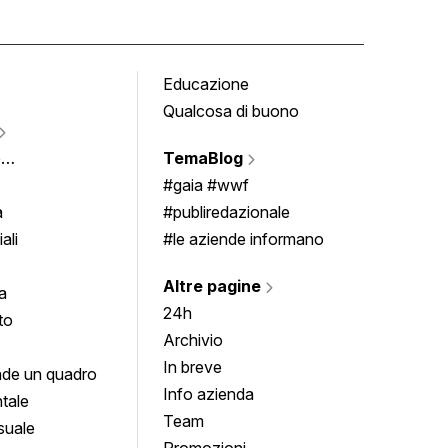
Educazione
Tomb
Qualcosa di buono
Fumet
Vigne
e
TemaBlog
Scrivi
imenti
#gaia #wwf
a
#publiredazionale
ali
#le aziende informano
Altre pagine
a
24h
to
Archivio
In breve
de un quadro
Info azienda
tale
Team
suale