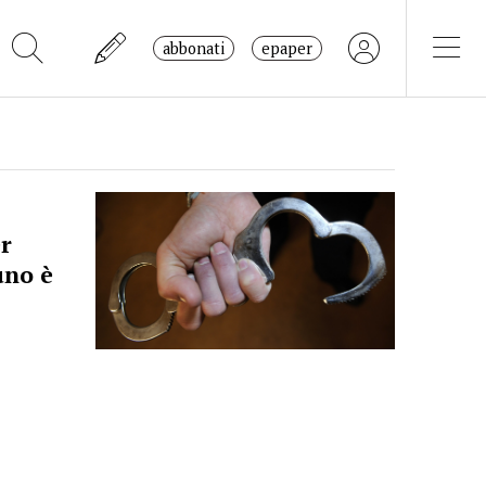
abbonati
epaper
r
uno è