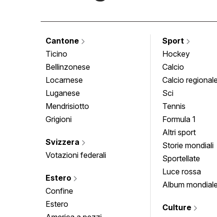
Cantone
Sport
Ticino
Hockey
Bellinzonese
Calcio
Locarnese
Calcio regional
Luganese
Sci
Mendrisiotto
Tennis
Grigioni
Formula 1
Altri sport
Svizzera
Storie mondiali
Votazioni federali
Sportellate
Luce rossa
Estero
Album mondial
Confine
Estero
Culture