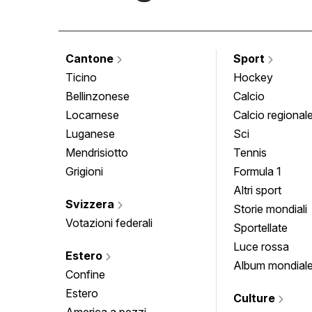
Cantone
Sport
Ticino
Hockey
Bellinzonese
Calcio
Locarnese
Calcio regional
Luganese
Sci
Mendrisiotto
Tennis
Grigioni
Formula 1
Altri sport
Svizzera
Storie mondiali
Votazioni federali
Sportellate
Luce rossa
Estero
Album mondial
Confine
Estero
Culture