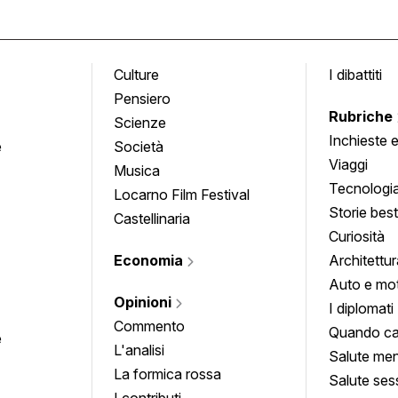
Culture
I dibattiti
Pensiero
Rubriche
Scienze
Inchieste 
e
Società
approfond
Viaggi
Musica
Tecnologi
Locarno Film Festival
Storie besti
Castellinaria
Curiosità
Economia
Architettur
Auto e mo
Opinioni
I diplomati
Commento
Quando ca
e
L'analisi
Salute men
La formica rossa
Salute ses