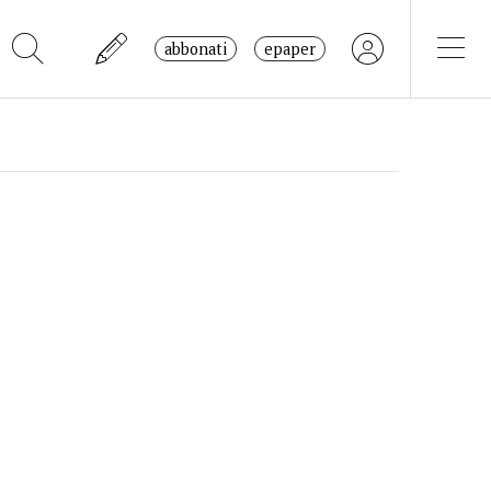
abbonati
epaper