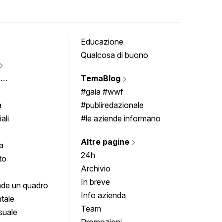
Educazione
Tomb
Qualcosa di buono
Fumet
Vigne
e
TemaBlog
Scrivi
imenti
#gaia #wwf
a
#publiredazionale
ali
#le aziende informano
Altre pagine
a
24h
to
Archivio
In breve
de un quadro
Info azienda
tale
Team
suale