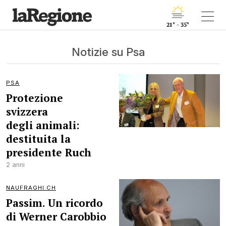
21° - 35°
Notizie su Psa
PSA
Protezione
svizzera
degli animali:
destituita la
presidente Ruch
2 anni
NAUFRAGHI.CH
Passim. Un ricordo
di Werner Carobbio