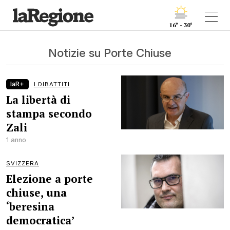
16° - 30°
Notizie su Porte Chiuse
laR+
I DIBATTITI
La libertà di
stampa secondo
Zali
1 anno
SVIZZERA
Elezione a porte
chiuse, una
‘beresina
democratica’