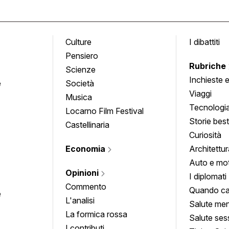
Culture
I dibattiti
Pensiero
Rubriche
Scienze
Inchieste 
e
Società
approfond
Viaggi
Musica
Tecnologi
Locarno Film Festival
Storie besti
Castellinaria
Curiosità
Economia
Architettur
Auto e mo
Opinioni
I diplomati
Commento
Quando ca
e
L'analisi
Salute men
La formica rossa
Salute ses
I contributi