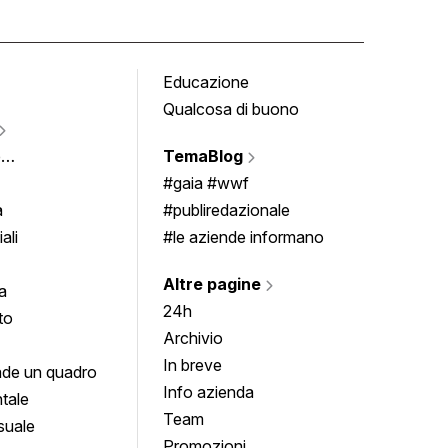
Educazione
Tomb
Qualcosa di buono
Fumet
Vigne
e
TemaBlog
Scrivi
imenti
#gaia #wwf
a
#publiredazionale
ali
#le aziende informano
Altre pagine
a
24h
to
Archivio
In breve
de un quadro
Info azienda
tale
Team
suale
Promozioni