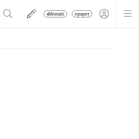
abbonati
epaper