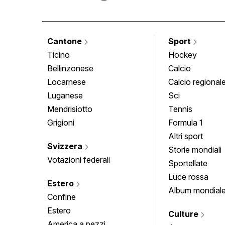
Cantone
Sport
Ticino
Hockey
Bellinzonese
Calcio
Locarnese
Calcio regional
Luganese
Sci
Mendrisiotto
Tennis
Grigioni
Formula 1
Altri sport
Svizzera
Storie mondiali
Votazioni federali
Sportellate
Luce rossa
Estero
Album mondial
Confine
Estero
Culture
America a pezzi