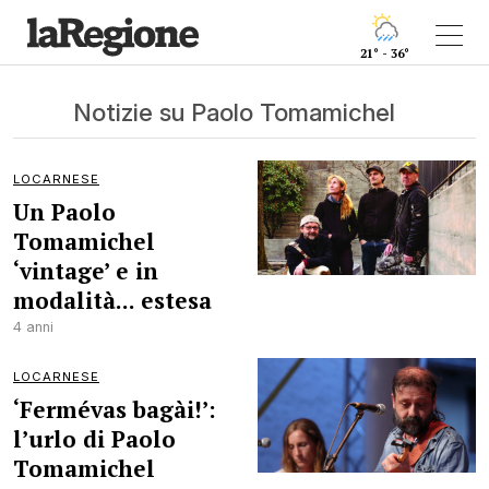
21° - 36°
Notizie su Paolo Tomamichel
LOCARNESE
Un Paolo
Tomamichel
‘vintage’ e in
modalità... estesa
4 anni
LOCARNESE
‘Fermévas bagài!’:
l’urlo di Paolo
Tomamichel