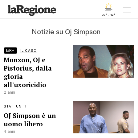
22° - 36°
Notizie su Oj Simpson
laR+
IL CASO
Monzon, OJ e
Pistorius, dalla
gloria
all'uxoricidio
2 anni
STATI UNITI
OJ Simpson è un
uomo libero
4 anni