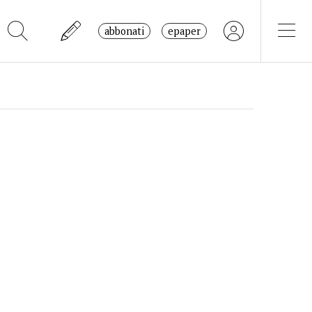
abbonati
epaper