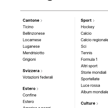
Cantone
Sport
Ticino
Hockey
Bellinzonese
Calcio
Locarnese
Calcio regional
Luganese
Sci
Mendrisiotto
Tennis
Grigioni
Formula 1
Altri sport
Svizzera
Storie mondiali
Votazioni federali
Sportellate
Luce rossa
Estero
Album mondial
Confine
Estero
Culture