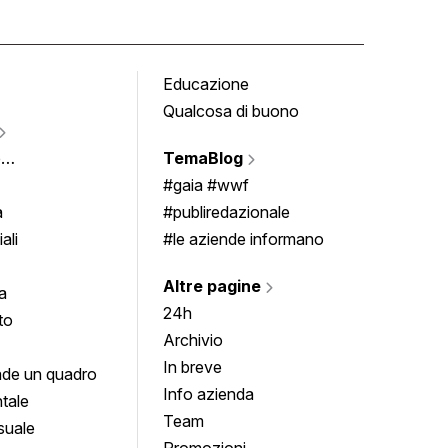
Educazione
Tomb
Qualcosa di buono
Fumet
Vigne
e
TemaBlog
Scrivi
imenti
#gaia #wwf
a
#publiredazionale
ali
#le aziende informano
Altre pagine
a
24h
to
Archivio
In breve
de un quadro
Info azienda
tale
Team
suale