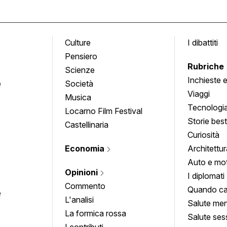
Culture
I dibattiti
Pensiero
Rubriche
Scienze
Inchieste 
e
Società
approfond
Viaggi
Musica
Tecnologi
Locarno Film Festival
Storie besti
Castellinaria
Curiosità
Economia
Architettur
Auto e mo
Opinioni
I diplomati
Commento
Quando ca
e
L'analisi
Salute men
La formica rossa
Salute ses