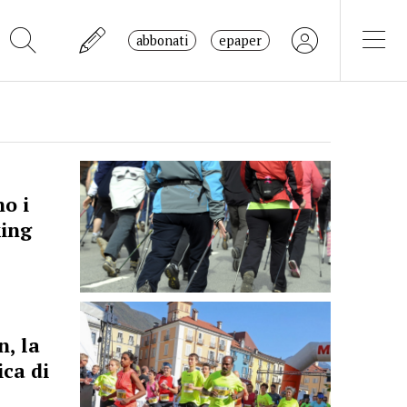
abbonati
epaper
no i
king
, la
ica di