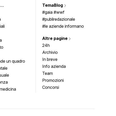
e
TemaBlog
Scrivi
imenti
#gaia #wwf
a
#publiredazionale
ali
#le aziende informano
Altre pagine
a
24h
to
Archivio
In breve
de un quadro
Info azienda
tale
Team
suale
Promozioni
enza
Concorsi
medicina