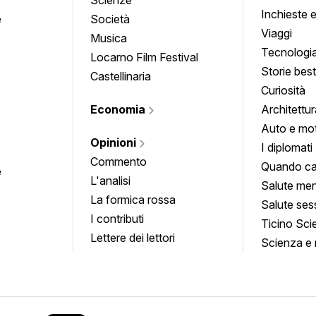
Inchieste 
e
Società
approfond
Viaggi
Musica
Tecnologi
Locarno Film Festival
Storie besti
Castellinaria
Curiosità
Economia
Architettur
Auto e mo
Opinioni
I diplomati
Commento
Quando ca
e
L'analisi
Salute men
La formica rossa
Salute ses
I contributi
Ticino Sci
Lettere dei lettori
Scienza e 