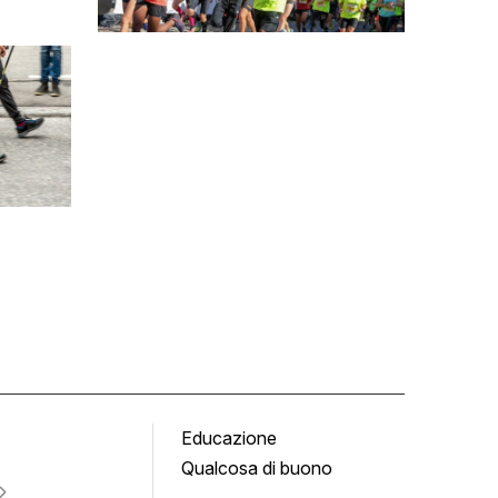
Educazione
Tomb
Qualcosa di buono
Fumet
Vigne