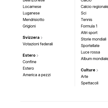
Locarnese
Calcio regional
Luganese
Sci
Mendrisiotto
Tennis
Grigioni
Formula 1
Altri sport
Svizzera
Storie mondiali
Votazioni federali
Sportellate
Luce rossa
Estero
Album mondial
Confine
Estero
Culture
America a pezzi
Arte
Spettacoli