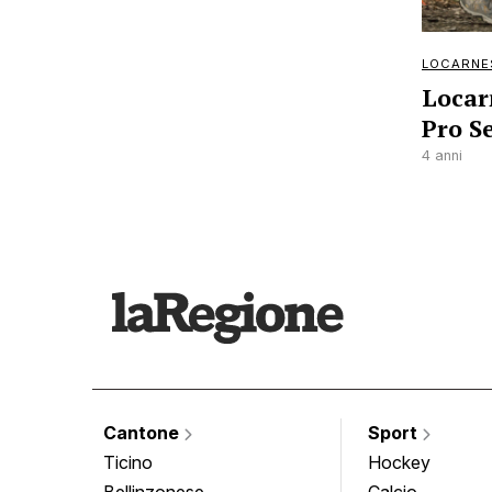
LOCARNE
Locar
Pro S
4 anni
Cantone
Sport
Ticino
Hockey
Bellinzonese
Calcio