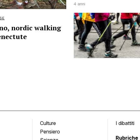
4 anni
SE
no, nordic walking
enectute
Culture
I dibattiti
Pensiero
Rubriche
Scienze