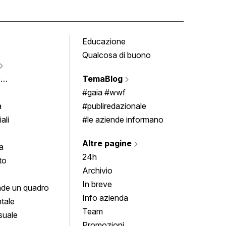
Educazione
Tomb
Qualcosa di buono
Fumet
Vigne
e
TemaBlog
Scrivi
imenti
#gaia #wwf
a
#publiredazionale
ali
#le aziende informano
Altre pagine
a
24h
to
Archivio
In breve
de un quadro
Info azienda
tale
Team
suale
Promozioni