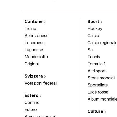
Cantone
Sport
Ticino
Hockey
Bellinzonese
Calcio
Locarnese
Calcio regional
Luganese
Sci
Mendrisiotto
Tennis
Grigioni
Formula 1
Altri sport
Svizzera
Storie mondiali
Votazioni federali
Sportellate
Luce rossa
Estero
Album mondial
Confine
Estero
Culture
America a pezzi