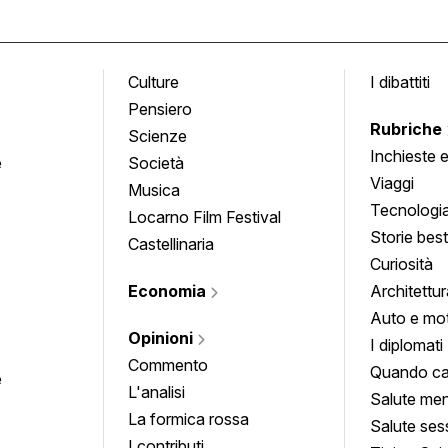
Culture
I dibattiti
Pensiero
Rubriche
Scienze
Inchieste 
e
Società
approfond
Viaggi
Musica
Tecnologi
Locarno Film Festival
Storie besti
Castellinaria
Curiosità
Economia
Architettur
Auto e mo
Opinioni
I diplomati
Commento
Quando ca
e
L'analisi
Salute men
La formica rossa
Salute ses
I contributi