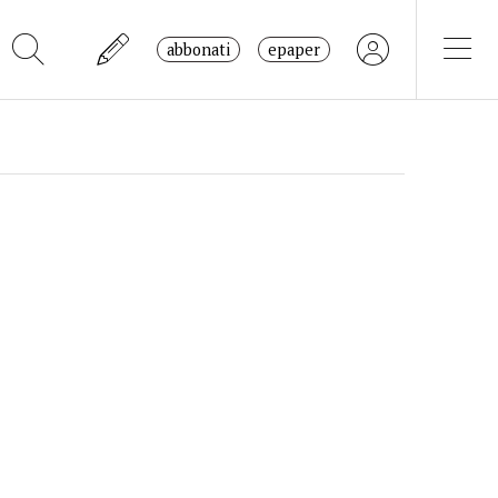
abbonati
epaper