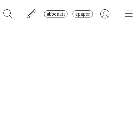
abbonati
epaper