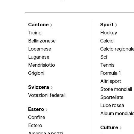
Cantone
Sport
Ticino
Hockey
Bellinzonese
Calcio
Locarnese
Calcio regional
Luganese
Sci
Mendrisiotto
Tennis
Grigioni
Formula 1
Altri sport
Svizzera
Storie mondiali
Votazioni federali
Sportellate
Luce rossa
Estero
Album mondial
Confine
Estero
Culture
America a pezzi