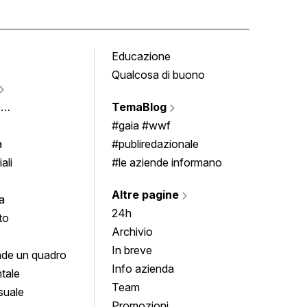
Educazione
Tomb
Qualcosa di buono
Fumet
Vigne
e
TemaBlog
Scrivi
imenti
#gaia #wwf
a
#publiredazionale
ali
#le aziende informano
Altre pagine
a
24h
to
Archivio
In breve
de un quadro
Info azienda
tale
Team
suale
Promozioni