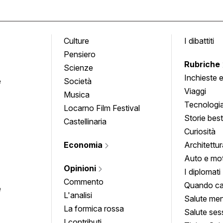
Culture
I dibattiti
Pensiero
Rubriche
Scienze
Inchieste 
e
Società
approfond
Viaggi
Musica
Tecnologi
Locarno Film Festival
Storie besti
Castellinaria
Curiosità
Economia
Architettur
Auto e mo
Opinioni
I diplomati
Commento
Quando ca
e
L'analisi
Salute men
La formica rossa
Salute ses
I contributi