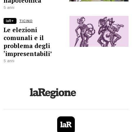
napoleonica
5 anni
laR+
TICINO
Le elezioni
comunali e il
problema degli
‘impresentabili’
5 anni