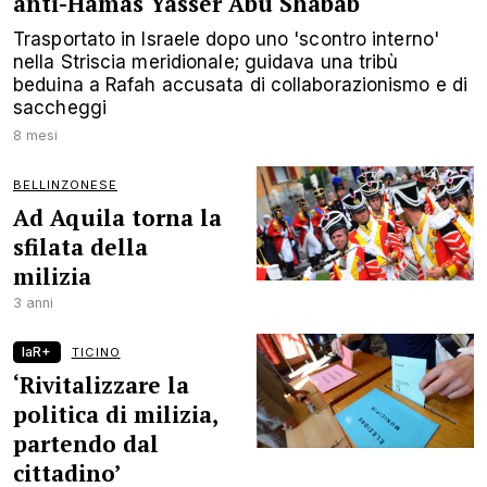
anti-Hamas Yasser Abu Shabab
Trasportato in Israele dopo uno 'scontro interno'
nella Striscia meridionale; guidava una tribù
beduina a Rafah accusata di collaborazionismo e di
saccheggi
8 mesi
BELLINZONESE
Ad Aquila torna la
sfilata della
milizia
3 anni
laR+
TICINO
‘Rivitalizzare la
politica di milizia,
partendo dal
cittadino’