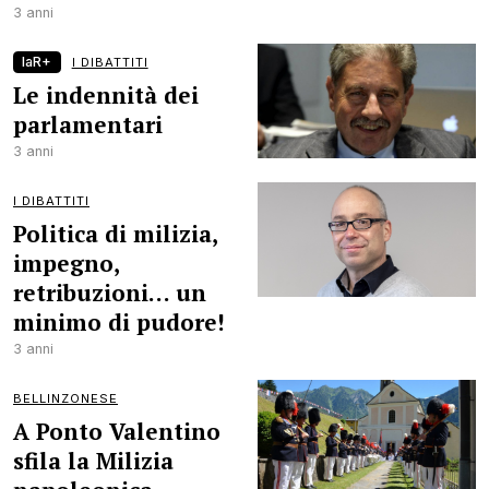
3 anni
laR+
I DIBATTITI
Le indennità dei
parlamentari
3 anni
I DIBATTITI
Politica di milizia,
impegno,
retribuzioni… un
minimo di pudore!
3 anni
BELLINZONESE
A Ponto Valentino
sfila la Milizia