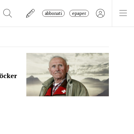
abbonati
epaper
,
öcker