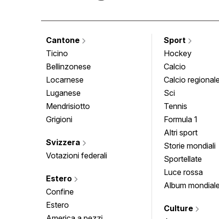
Cantone
Sport
Ticino
Hockey
Bellinzonese
Calcio
Locarnese
Calcio regional
Luganese
Sci
Mendrisiotto
Tennis
Grigioni
Formula 1
Altri sport
Svizzera
Storie mondiali
Votazioni federali
Sportellate
Luce rossa
Estero
Album mondial
Confine
Estero
Culture
America a pezzi