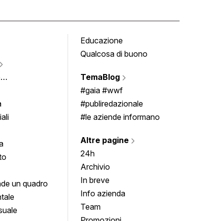
Educazione
Tomb
Qualcosa di buono
Fumet
Vigne
e
TemaBlog
Scrivi
imenti
#gaia #wwf
a
#publiredazionale
ali
#le aziende informano
Altre pagine
a
24h
to
Archivio
In breve
de un quadro
Info azienda
tale
Team
suale
Promozioni