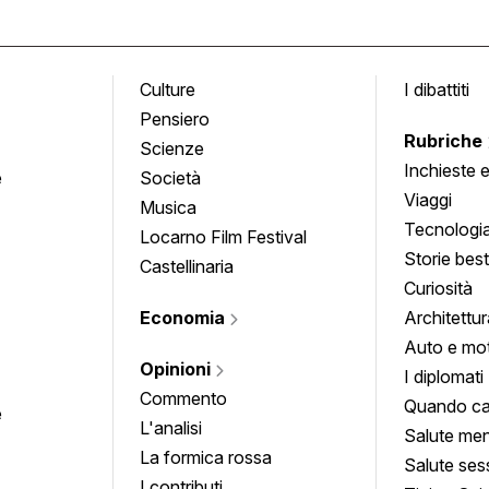
Culture
I dibattiti
Pensiero
Rubriche
Scienze
Inchieste 
e
Società
approfond
Viaggi
Musica
Tecnologi
Locarno Film Festival
Storie besti
Castellinaria
Curiosità
Economia
Architettur
Auto e mo
Opinioni
I diplomati
Commento
Quando ca
e
L'analisi
Salute men
La formica rossa
Salute ses
I contributi