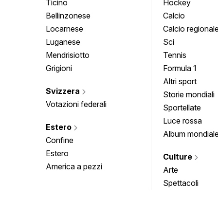
Ticino
Hockey
Bellinzonese
Calcio
Locarnese
Calcio regional
Luganese
Sci
Mendrisiotto
Tennis
Grigioni
Formula 1
Altri sport
Svizzera
Storie mondiali
Votazioni federali
Sportellate
Luce rossa
Estero
Album mondial
Confine
Estero
Culture
America a pezzi
Arte
Spettacoli