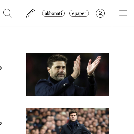
abbonati
epaper
o
o