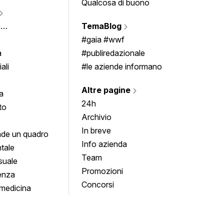
Qualcosa di buono
Fumet
Vigne
e
TemaBlog
Scrivi
imenti
#gaia #wwf
a
#publiredazionale
ali
#le aziende informano
Altre pagine
a
24h
to
Archivio
In breve
de un quadro
Info azienda
tale
Team
suale
Promozioni
enza
Concorsi
medicina