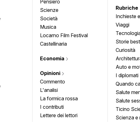
Pensiero
Rubriche
Scienze
Inchieste 
e
Società
approfond
Viaggi
Musica
Tecnologi
Locarno Film Festival
Storie besti
Castellinaria
Curiosità
Economia
Architettur
Auto e mo
Opinioni
I diplomati
Commento
Quando ca
e
L'analisi
Salute men
La formica rossa
Salute ses
I contributi
Ticino Sci
Lettere dei lettori
Scienza e 