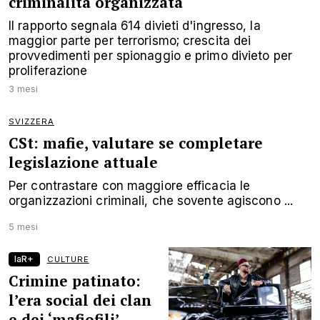
criminalità organizzata
Il rapporto segnala 614 divieti d'ingresso, la
maggior parte per terrorismo; crescita dei
provvedimenti per spionaggio e primo divieto per
proliferazione
3 mesi
SVIZZERA
CSt: mafie, valutare se completare
legislazione attuale
Per contrastare con maggiore efficacia le
organizzazioni criminali, che sovente agiscono ...
5 mesi
laR+
CULTURE
Crimine patinato:
l’era social dei clan
e dei ‘mafiofili’