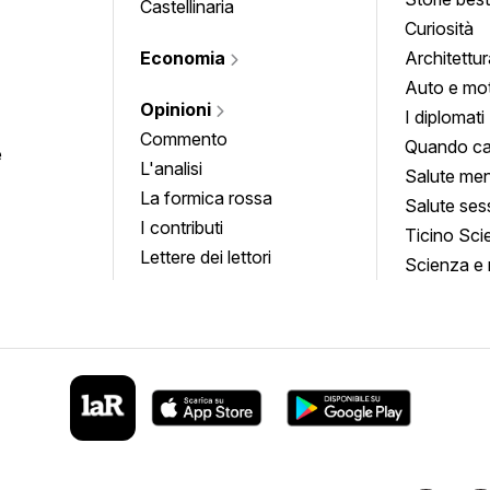
Castellinaria
Curiosità
Economia
Architettur
Auto e mo
Opinioni
I diplomati
Commento
Quando ca
e
L'analisi
Salute men
La formica rossa
Salute ses
I contributi
Ticino Sci
Lettere dei lettori
Scienza e 