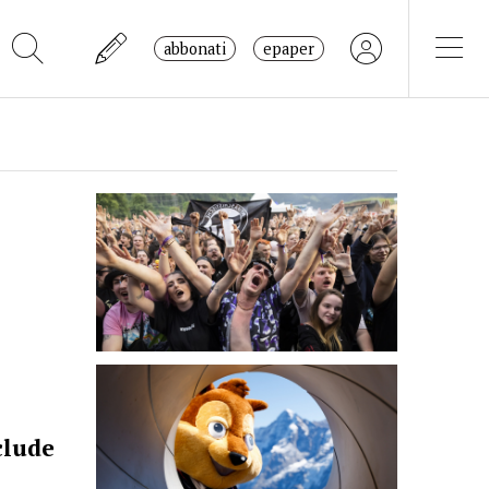
abbonati
epaper
clude