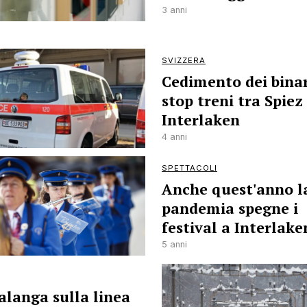
3 anni
SVIZZERA
Cedimento dei binar
stop treni tra Spiez
Interlaken
4 anni
SPETTACOLI
Anche quest'anno l
pandemia spegne i
festival a Interlake
5 anni
alanga sulla linea