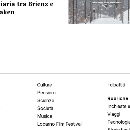
iaria tra Brienz e
laken
Culture
I dibattiti
Pensiero
Rubriche
Scienze
Inchieste 
e
Società
approfond
Viaggi
Musica
Tecnologi
Locarno Film Festival
Storie besti