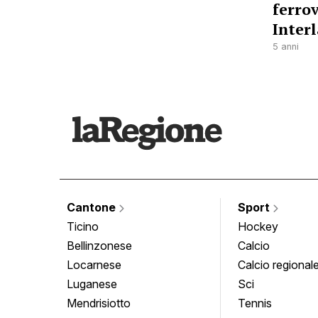
ferrov
Inter
5 anni
Cantone
Sport
Ticino
Hockey
Bellinzonese
Calcio
Locarnese
Calcio regional
Luganese
Sci
Mendrisiotto
Tennis