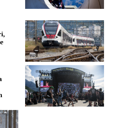
i,
 e
a
n