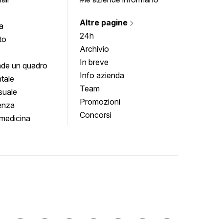
Altre pagine
a
24h
to
Archivio
In breve
de un quadro
Info azienda
tale
Team
suale
Promozioni
enza
Concorsi
medicina