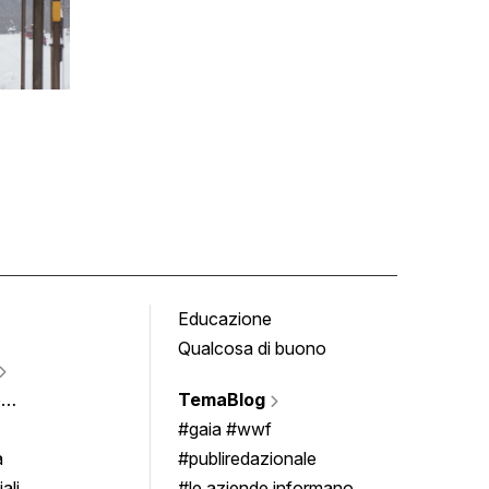
Educazione
Tomb
Qualcosa di buono
Fumet
Vigne
e
TemaBlog
Scrivi
imenti
#gaia #wwf
a
#publiredazionale
ali
#le aziende informano