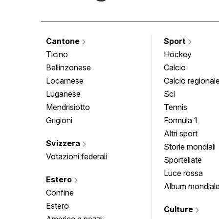
Cantone
Sport
Ticino
Hockey
Bellinzonese
Calcio
Locarnese
Calcio regional
Luganese
Sci
Mendrisiotto
Tennis
Grigioni
Formula 1
Altri sport
Svizzera
Storie mondiali
Votazioni federali
Sportellate
Luce rossa
Estero
Album mondial
Confine
Estero
Culture