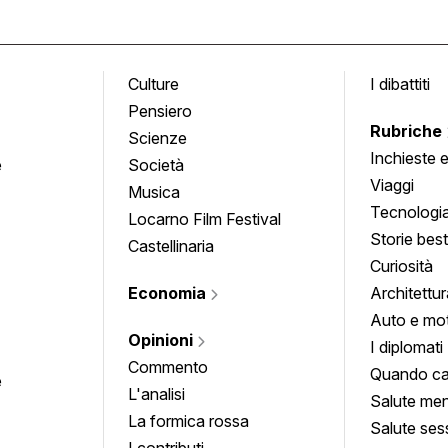
Culture
I dibattiti
Pensiero
Rubriche
Scienze
Inchieste 
e
Società
approfond
Viaggi
Musica
Tecnologi
Locarno Film Festival
Storie besti
Castellinaria
Curiosità
Economia
Architettur
Auto e mo
Opinioni
I diplomati
Commento
Quando ca
e
L'analisi
Salute men
La formica rossa
Salute ses