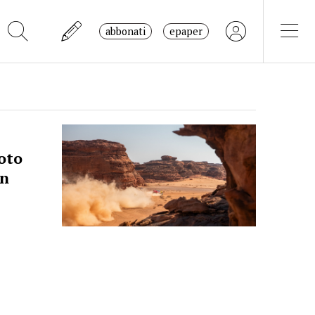
abbonati
epaper
oto
un