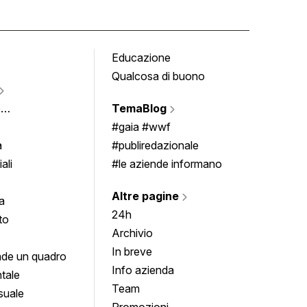
Educazione
Tomb
Qualcosa di buono
Fumet
Vigne
e
TemaBlog
Scrivi
imenti
#gaia #wwf
a
#publiredazionale
ali
#le aziende informano
Altre pagine
a
24h
to
Archivio
In breve
de un quadro
Info azienda
tale
Team
suale