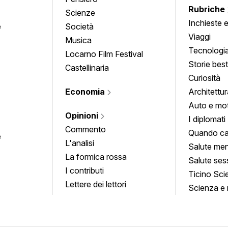
Rubriche
Scienze
Inchieste 
e
Società
approfond
Viaggi
Musica
Tecnologi
Locarno Film Festival
Storie besti
Castellinaria
Curiosità
Economia
Architettur
Auto e mo
Opinioni
I diplomati
Commento
Quando ca
e
L'analisi
Salute men
La formica rossa
Salute ses
I contributi
Ticino Sci
Lettere dei lettori
Scienza e 