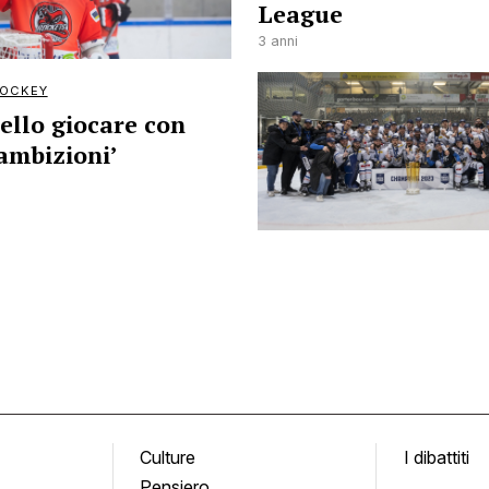
League
3 anni
OCKEY
ello giocare con
 ambizioni’
Culture
I dibattiti
Pensiero