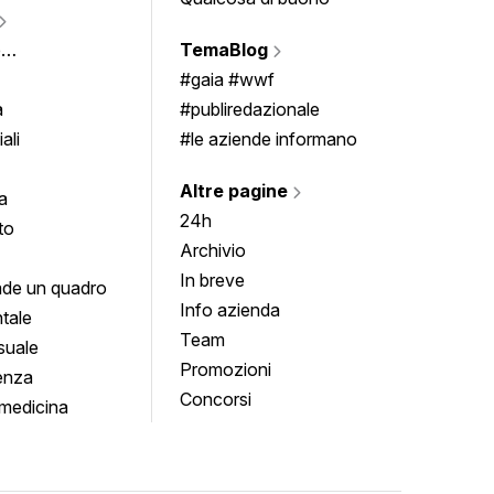
Vigne
e
TemaBlog
Scrivi
imenti
#gaia #wwf
a
#publiredazionale
ali
#le aziende informano
Altre pagine
a
24h
to
Archivio
In breve
de un quadro
Info azienda
tale
Team
suale
Promozioni
enza
Concorsi
medicina