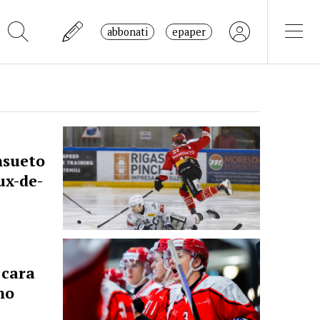
abbonati
epaper
nsueto
ux-de-
 cara
no