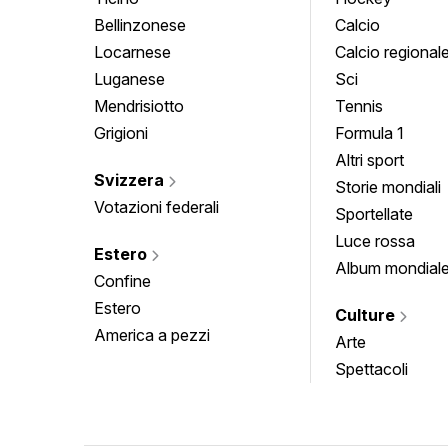
Bellinzonese
Calcio
Locarnese
Calcio regional
Luganese
Sci
Mendrisiotto
Tennis
Grigioni
Formula 1
Altri sport
Svizzera
Storie mondiali
Votazioni federali
Sportellate
Luce rossa
Estero
Album mondial
Confine
Estero
Culture
America a pezzi
Arte
Spettacoli