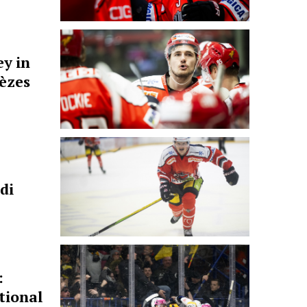
ey in
èzes
di
:
tional