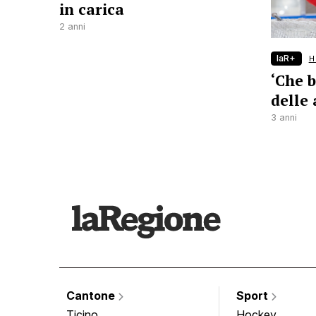
in carica
2 anni
laR+
H
‘Che b
delle
3 anni
Cantone
Sport
Ticino
Hockey