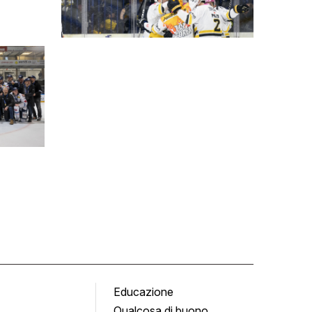
Educazione
Tomb
Qualcosa di buono
Fumet