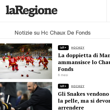
Notizie su Hc Chaux De Fonds
laR+
HOCKEY
La doppietta di Ma
ammansisce lo Cha
Fonds
6 mesi
laR+
HOCKEY
Gli Snakes vendono
la pelle, ma si devo
arrendere