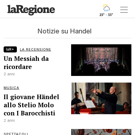
23° - 33°
Notizie su Handel
laR+
LA RECENSIONE
Un Messiah da
ricordare
2 anni
MUSICA
Il giovane Händel
allo Stelio Molo
con I Barocchisti
2 anni
SPETTACOLI