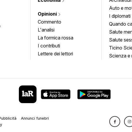
Auto e mo
Opinioni
I diplomati
Commento
Quando ca
e
L'analisi
Salute men
La formica rossa
Salute ses
I contributi
Ticino Sci
Lettere dei lettori
Scienza e 
Pubblicità
Annunci funebri
cy