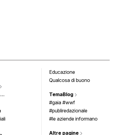
Educazione
Tomb
Qualcosa di buono
Fumet
Vigne
e
TemaBlog
Scrivi
imenti
#gaia #wwf
a
#publiredazionale
ali
#le aziende informano
Altre pagine
a