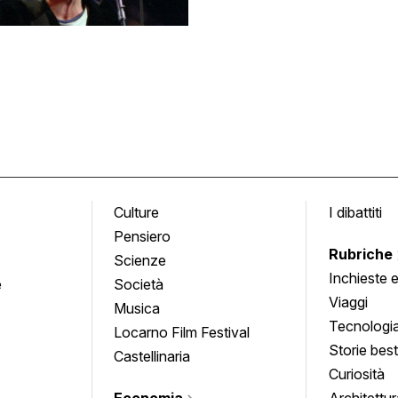
Culture
I dibattiti
Pensiero
Rubriche
Scienze
Inchieste 
e
Società
approfond
Viaggi
Musica
Tecnologi
Locarno Film Festival
Storie besti
Castellinaria
Curiosità
Economia
Architettur