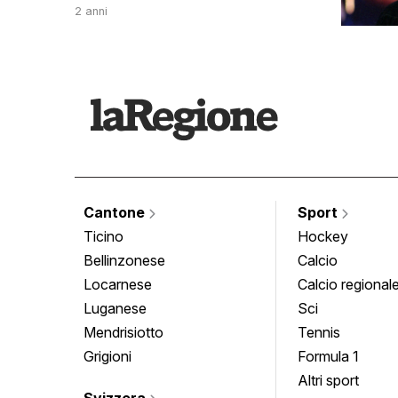
2 anni
Cantone
Sport
Ticino
Hockey
Bellinzonese
Calcio
Locarnese
Calcio regional
Luganese
Sci
Mendrisiotto
Tennis
Grigioni
Formula 1
Altri sport
Svizzera