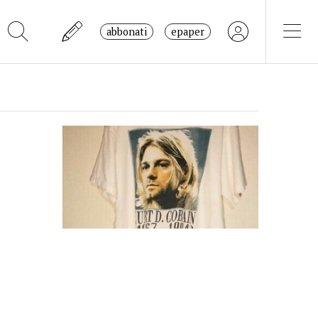
abbonati
epaper