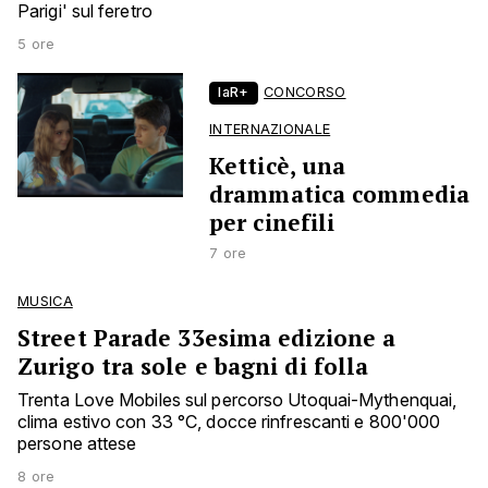
Parigi' sul feretro
5 ore
laR+
CONCORSO
INTERNAZIONALE
Ketticè, una
drammatica commedia
per cinefili
7 ore
MUSICA
Street Parade 33esima edizione a
Zurigo tra sole e bagni di folla
Trenta Love Mobiles sul percorso Utoquai-Mythenquai,
clima estivo con 33 °C, docce rinfrescanti e 800'000
persone attese
8 ore