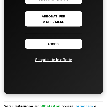
ABBONATI PER
2 CHF / MESE
ACCEDI
Scopri tutte le offerte
Segui
laRegione
su:
WhatsApp
oppure
Telegram
e