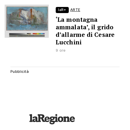
laR+
ARTE
‘La montagna
ammalata’, il grido
d’allarme di Cesare
Lucchini
9 ore