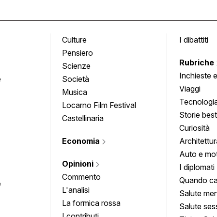
Culture
I dibattiti
Pensiero
Rubriche
Scienze
Inchieste 
e
Società
approfond
Viaggi
Musica
Tecnologi
Locarno Film Festival
Storie besti
Castellinaria
Curiosità
Economia
Architettur
Auto e mo
Opinioni
I diplomati
Commento
Quando ca
e
L'analisi
Salute men
La formica rossa
Salute ses
I contributi