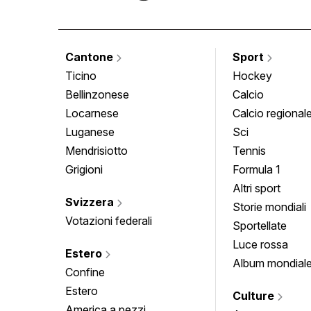
Cantone
Sport
Ticino
Hockey
Bellinzonese
Calcio
Locarnese
Calcio regional
Luganese
Sci
Mendrisiotto
Tennis
Grigioni
Formula 1
Altri sport
Svizzera
Storie mondiali
Votazioni federali
Sportellate
Luce rossa
Estero
Album mondial
Confine
Estero
Culture
America a pezzi