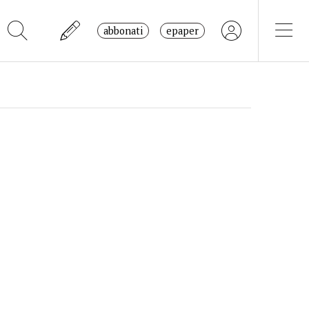
abbonati
epaper