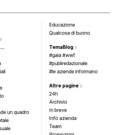
Educazione
Tomb
Qualcosa di buono
Fumet
Vigne
e
TemaBlog
Scrivi
imenti
#gaia #wwf
a
#publiredazionale
ali
#le aziende informano
Altre pagine
a
24h
to
Archivio
In breve
de un quadro
Info azienda
tale
Team
suale
Promozioni