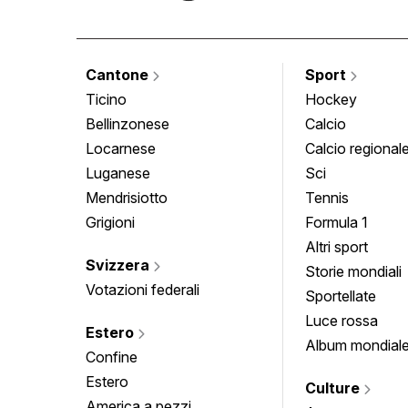
Cantone
Sport
Ticino
Hockey
Bellinzonese
Calcio
Locarnese
Calcio regional
Luganese
Sci
Mendrisiotto
Tennis
Grigioni
Formula 1
Altri sport
Svizzera
Storie mondiali
Votazioni federali
Sportellate
Luce rossa
Estero
Album mondial
Confine
Estero
Culture
America a pezzi