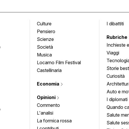
Culture
I dibattiti
Pensiero
Rubriche
Scienze
Inchieste 
e
Società
approfond
Viaggi
Musica
Tecnologi
Locarno Film Festival
Storie besti
Castellinaria
Curiosità
Economia
Architettur
Auto e mo
Opinioni
I diplomati
Commento
Quando ca
e
L'analisi
Salute men
La formica rossa
Salute ses
I contributi