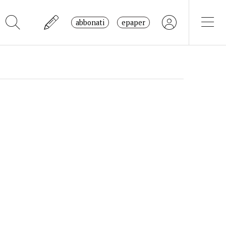
abbonati
epaper