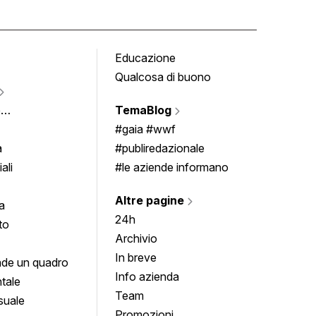
Educazione
Tomb
Qualcosa di buono
Fumet
Vigne
e
TemaBlog
Scrivi
imenti
#gaia #wwf
a
#publiredazionale
ali
#le aziende informano
Altre pagine
a
24h
to
Archivio
In breve
de un quadro
Info azienda
tale
Team
suale
Promozioni