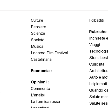
Culture
I dibattiti
Pensiero
Rubriche
Scienze
Inchieste 
e
Società
approfond
Viaggi
Musica
Tecnologi
Locarno Film Festival
Storie besti
Castellinaria
Curiosità
Economia
Architettur
Auto e mo
Opinioni
I diplomati
Commento
Quando ca
e
L'analisi
Salute men
La formica rossa
Salute ses