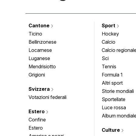
Cantone
Sport
Ticino
Hockey
Bellinzonese
Calcio
Locarnese
Calcio regional
Luganese
Sci
Mendrisiotto
Tennis
Grigioni
Formula 1
Altri sport
Svizzera
Storie mondiali
Votazioni federali
Sportellate
Luce rossa
Estero
Album mondial
Confine
Estero
Culture