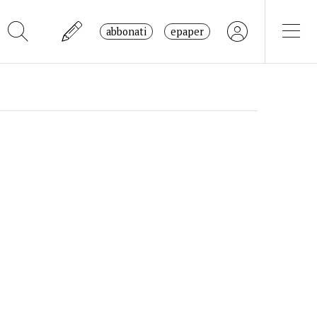
abbonati
epaper