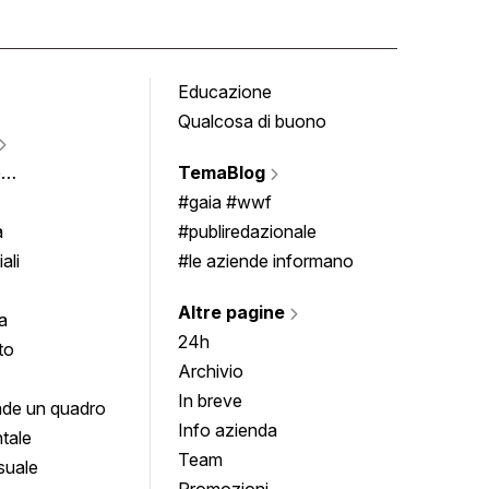
Educazione
Tomb
Qualcosa di buono
Fumet
Vigne
e
TemaBlog
Scrivi
imenti
#gaia #wwf
a
#publiredazionale
ali
#le aziende informano
Altre pagine
a
24h
to
Archivio
In breve
de un quadro
Info azienda
tale
Team
suale