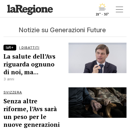
21° - 35°
Notizie su Generazioni Future
laR+
I DIBATTITI
La salute dell’Avs
riguarda ognuno
di noi, ma...
3 anni
SVIZZERA
Senza altre
riforme, l’Avs sarà
un peso per le
nuove generazioni