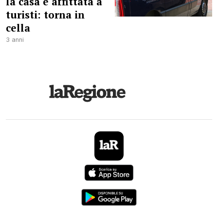
la casa è affittata a
turisti: torna in
cella
3 anni