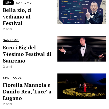
laR+
SANREMO
Bella zio, ci
vediamo al
Festival
2 anni
SANREMO
Ecco i Big del
74esimo Festival di
Sanremo
2 anni
SPETTACOLI
Fiorella Mannoia e
Danilo Rea, ‘Luce’ a
Lugano
2 anni