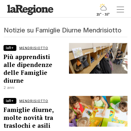
21° - 35°
Notizie su Famiglie Diurne Mendrisiotto
laR+
MENDRISIOTTO
Più apprendisti
alle dipendenze
delle Famiglie
diurne
2 anni
laR+
MENDRISIOTTO
Famiglie diurne,
molte novità tra
traslochi e asili