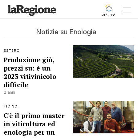
21° - 33°
Notizie su Enologia
ESTERO
Produzione giù,
prezzi su: è un
2023 vitivinicolo
difficile
2 anni
TICINO
C'è il primo master
in viticoltura ed
enologia per un