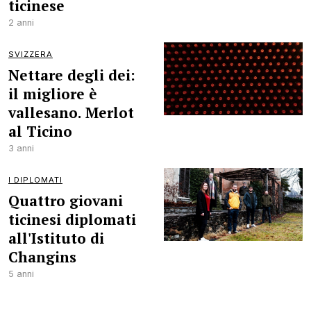
ticinese
2 anni
SVIZZERA
Nettare degli dei:
il migliore è
vallesano. Merlot
al Ticino
3 anni
I DIPLOMATI
Quattro giovani
ticinesi diplomati
all'Istituto di
Changins
5 anni