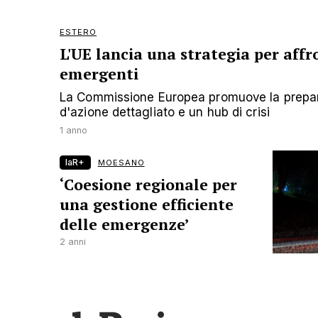
ESTERO
L'UE lancia una strategia per aff
emergenti
La Commissione Europea promuove la prepar
d'azione dettagliato e un hub di crisi
1 anno
laR+
MOESANO
‘Coesione regionale per
una gestione efficiente
delle emergenze’
2 anni