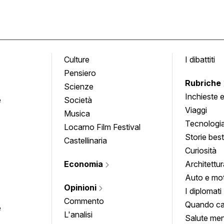
Culture
I dibattiti
Pensiero
Rubriche
Scienze
Inchieste 
e
Società
approfond
Viaggi
Musica
Tecnologi
Locarno Film Festival
Storie besti
Castellinaria
Curiosità
Economia
Architettur
Auto e mo
Opinioni
I diplomati
Commento
Quando ca
e
L'analisi
Salute men