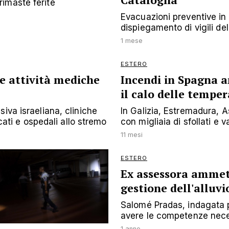
Catalogna
imaste ferite
Evacuazioni preventive in
dispiegamento di vigili de
1 mese
ESTERO
e attività mediche
Incendi in Spagna a
il calo delle tempe
iva israeliana, cliniche
In Galizia, Estremadura, A
ccati e ospedali allo stremo
con migliaia di sfollati e 
11 mesi
ESTERO
Ex assessora ammet
gestione dell'alluv
Salomé Pradas, indagata pe
avere le competenze nec
1 anno