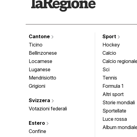
Cantone
Sport
Ticino
Hockey
Bellinzonese
Calcio
Locarnese
Calcio regional
Luganese
Sci
Mendrisiotto
Tennis
Grigioni
Formula 1
Altri sport
Svizzera
Storie mondiali
Votazioni federali
Sportellate
Luce rossa
Estero
Album mondial
Confine