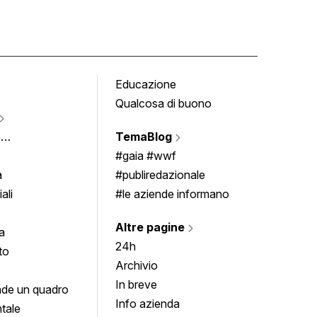
Educazione
Tomb
Qualcosa di buono
Fumet
Vigne
e
TemaBlog
Scrivi
imenti
#gaia #wwf
a
#publiredazionale
ali
#le aziende informano
Altre pagine
a
24h
to
Archivio
In breve
de un quadro
Info azienda
tale