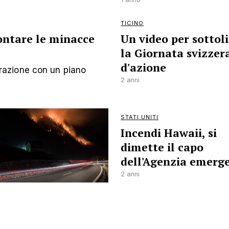
TICINO
rontare le minacce
Un video per sottol
la Giornata svizzer
d'azione
azione con un piano
2 anni
STATI UNITI
Incendi Hawaii, si
dimette il capo
dell'Agenzia emerg
2 anni