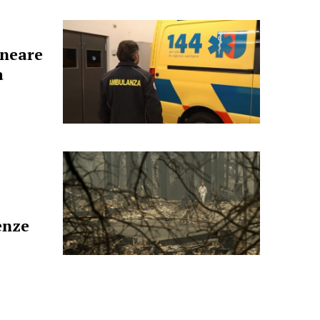
ineare
a
enze