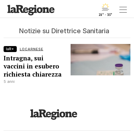
21° - 35°
Notizie su Direttrice Sanitaria
laR+
LOCARNESE
Intragna, sui
vaccini in esubero
richiesta chiarezza
5 anni