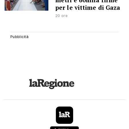
metri e 60mila firme
per le vittime di Gaza
20 ore