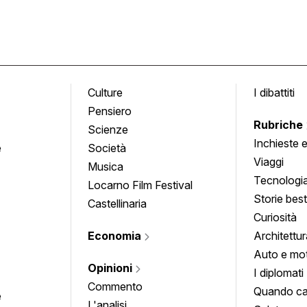
Culture
I dibattiti
Pensiero
Rubriche
Scienze
Inchieste 
e
Società
approfond
Viaggi
Musica
Tecnologi
Locarno Film Festival
Storie besti
Castellinaria
Curiosità
Economia
Architettur
Auto e mo
Opinioni
I diplomati
Commento
Quando ca
e
L'analisi