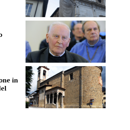
o
one in
del