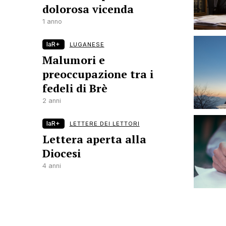
dolorosa vicenda
1 anno
laR+
LUGANESE
Malumori e
preoccupazione tra i
fedeli di Brè
2 anni
laR+
LETTERE DEI LETTORI
Lettera aperta alla
Diocesi
4 anni