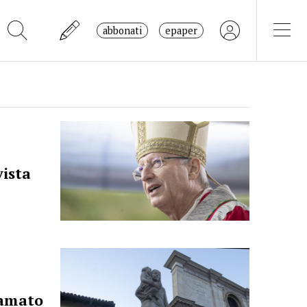
abbonati
epaper
vista
hiamato