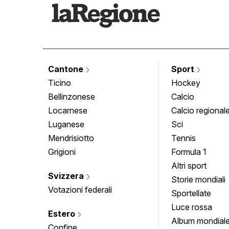
Cantone
Sport
Ticino
Hockey
Bellinzonese
Calcio
Locarnese
Calcio regional
Luganese
Sci
Mendrisiotto
Tennis
Grigioni
Formula 1
Altri sport
Svizzera
Storie mondiali
Votazioni federali
Sportellate
Luce rossa
Estero
Album mondial
Confine