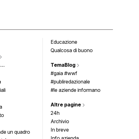
Educazione
Tomb
Qualcosa di buono
Fumet
Vigne
e
TemaBlog
Scrivi
imenti
#gaia #wwf
a
#publiredazionale
ali
#le aziende informano
Altre pagine
a
24h
to
Archivio
In breve
de un quadro
Info azienda