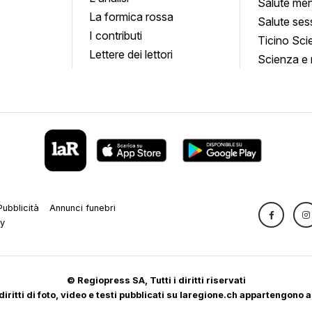
Salute men
La formica rossa
Salute ses
I contributi
Ticino Sci
Lettere dei lettori
Scienza e 
Pubblicità
Annunci funebri
cy
© Regiopress SA, Tutti i diritti riservati
 diritti di foto, video e testi pubblicati su laregione.ch appartengono a