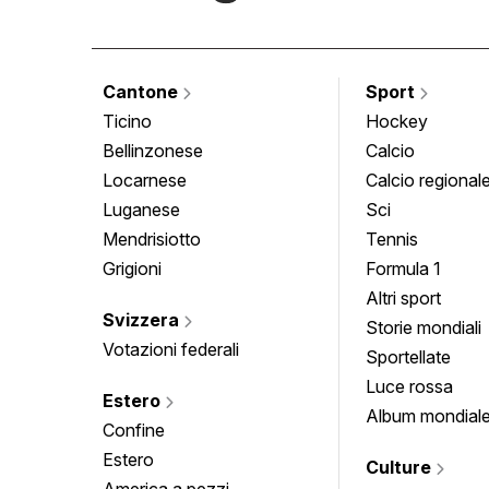
Cantone
Sport
Ticino
Hockey
Bellinzonese
Calcio
Locarnese
Calcio regional
Luganese
Sci
Mendrisiotto
Tennis
Grigioni
Formula 1
Altri sport
Svizzera
Storie mondiali
Votazioni federali
Sportellate
Luce rossa
Estero
Album mondial
Confine
Estero
Culture