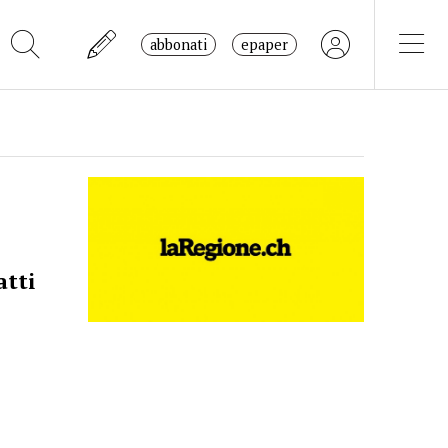
abbonati
epaper
atti