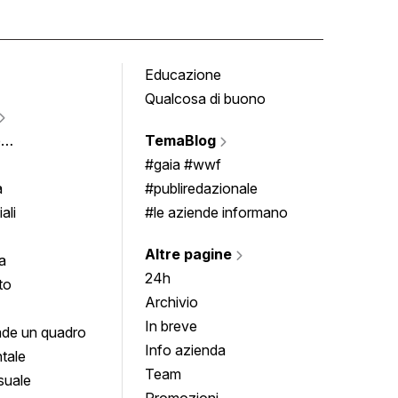
Educazione
Tomb
Qualcosa di buono
Fumet
Vigne
e
TemaBlog
Scrivi
imenti
#gaia #wwf
a
#publiredazionale
ali
#le aziende informano
Altre pagine
a
24h
to
Archivio
In breve
de un quadro
Info azienda
tale
Team
suale