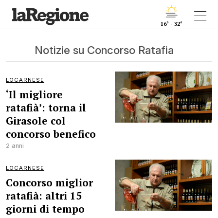
16° - 32°
Notizie su Concorso Ratafia
LOCARNESE
‘Il migliore
ratafià’: torna il
Girasole col
concorso benefico
2 anni
LOCARNESE
Concorso miglior
ratafià: altri 15
giorni di tempo